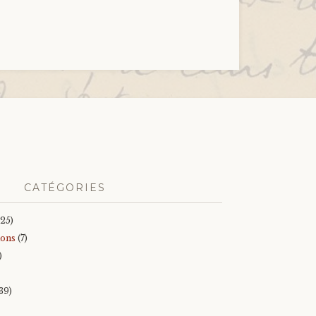
CATÉGORIES
25)
ions
(7)
)
39)