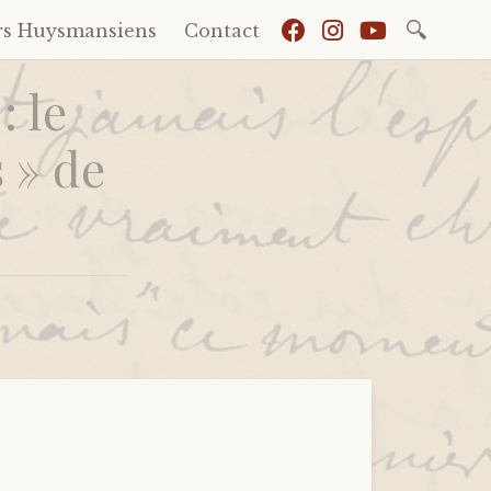
Recherch
rs Huysmansiens
Contact
 le
 » de