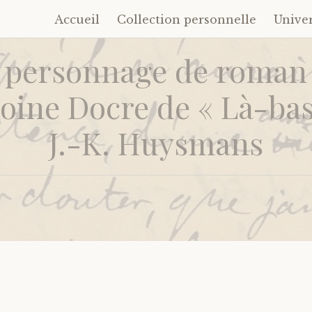
Accueil
Collection personnelle
Unive
Accéder
au
 personnage de roman :
contenu
principal
oine Docre de « Là-bas
J.-K. Huysmans