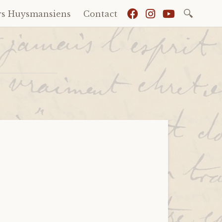
Recherch
rs Huysmansiens
Contact