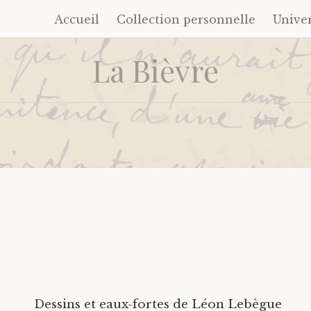
Accueil
Collection personnelle
Unive
Accéder
au
La Bièvre
contenu
principal
Dessins et eaux-fortes de Léon Lebègue