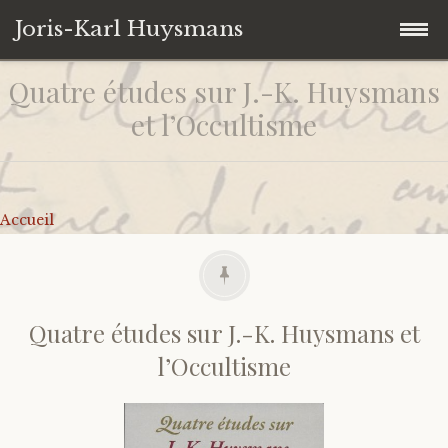
Joris-Karl Huysmans
Quatre études sur J.-K. Huysmans
Accéder
Accueil
au
et l’Occultisme
contenu
Collection personnelle
principal
Univers Huysmansiens
Ouvrages
Accueil
Contact
Autres
Iconographie
De J.-K. Huysmans
Citations
Sur J.-K. Huysmans
Quatre études sur J.-K. Huysmans et
l’Occultisme
Liens
Catalogues d’expositions
Correspondances