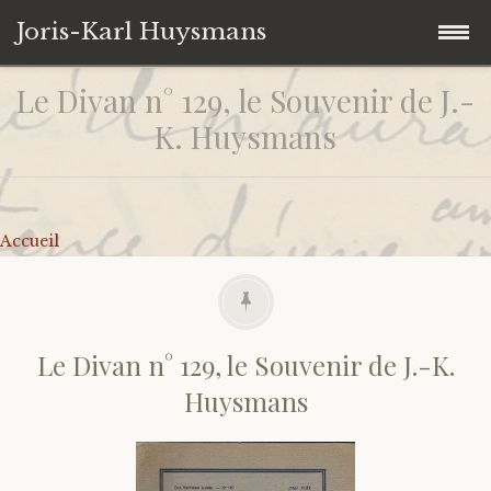
Joris-Karl Huysmans
Le Divan n° 129, le Souvenir de J.-
Accéder
Accueil
au
K. Huysmans
contenu
Collection personnelle
principal
Univers Huysmansiens
Ouvrages
Accueil
Contact
Autres
Iconographie
De J.-K. Huysmans
Citations
Sur J.-K. Huysmans
Le Divan n° 129, le Souvenir de J.-K.
Huysmans
Liens
Catalogues d’expositions
Correspondances