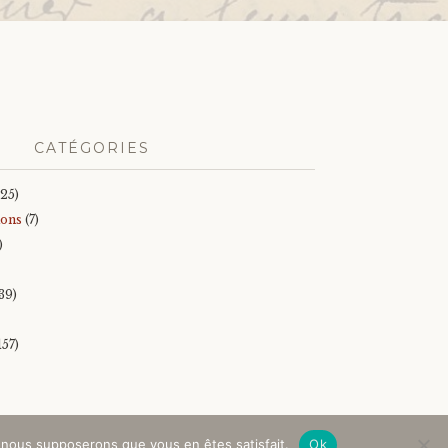
CATÉGORIES
25)
ions
(7)
)
39)
157)
e, nous supposerons que vous en êtes satisfait.
Ok