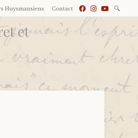
Recherch
rs Huysmansiens
Contact
et et