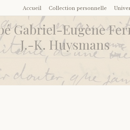
Accueil
Collection personnelle
Unive
Accéder
au
bé Gabriel-Eugène Ferr
contenu
principal
J.-K. Huysmans