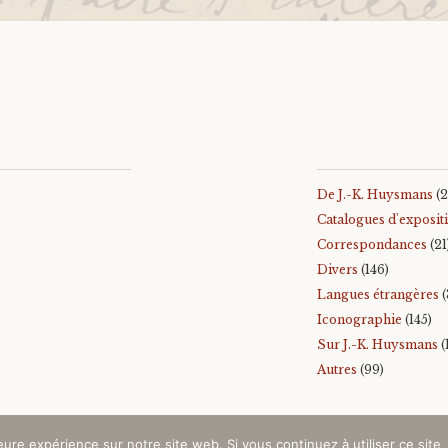
De J.-K. Huysmans
(2
Catalogues d'exposit
Correspondances
(21
Divers
(146)
Langues étrangères
(
Iconographie
(145)
Sur J.-K. Huysmans
(
Autres
(99)
leure expérience sur notre site web. Si vous continuez à utiliser ce sit