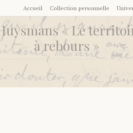
Accueil
Collection personnelle
Unive
Accéder
au
 Huysmans « Le territoi
contenu
principal
à rebours »