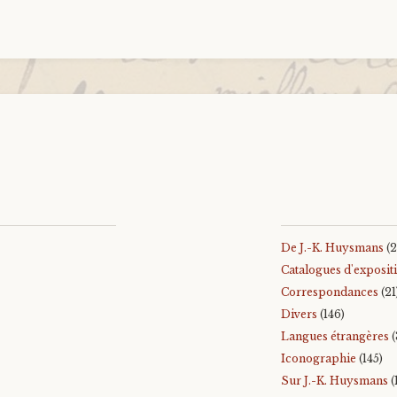
De J.-K. Huysmans
(2
Catalogues d'exposit
Correspondances
(21
Divers
(146)
Langues étrangères
(
Iconographie
(145)
Sur J.-K. Huysmans
(