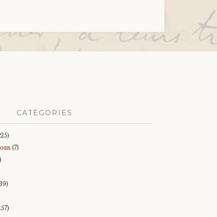
CATÉGORIES
25)
ions
(7)
)
39)
157)