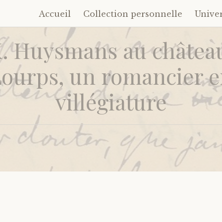
Accueil
Collection personnelle
Unive
Accéder
au
K. Huysmans au châtea
contenu
principal
ourps, un romancier 
villégiature