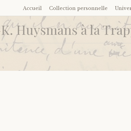
Accueil
Collection personnelle
Unive
Accéder
au
-K. Huysmans à la Tra
contenu
principal