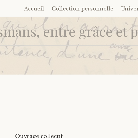
Accueil
Collection personnelle
Unive
Accéder
au
mans, entre grâce et 
contenu
principal
Ouvrage collectif