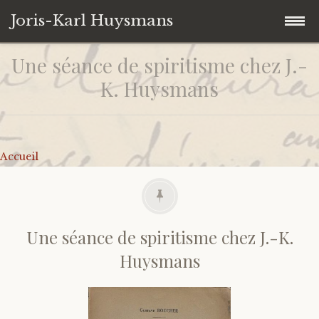
Joris-Karl Huysmans
Une séance de spiritisme chez J.-
Accéder
Accueil
au
K. Huysmans
contenu
Collection personnelle
principal
Univers Huysmansiens
Ouvrages
Accueil
Contact
Autres
Iconographie
De J.-K. Huysmans
Citations
Sur J.-K. Huysmans
Une séance de spiritisme chez J.-K.
Huysmans
Liens
Catalogues d’expositions
Correspondances