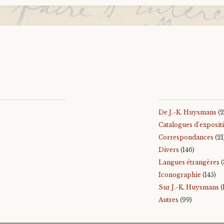
De J.-K. Huysmans
(2
Catalogues d'exposit
Correspondances
(21
Divers
(146)
Langues étrangères
(
Iconographie
(145)
Sur J.-K. Huysmans
(
Autres
(99)