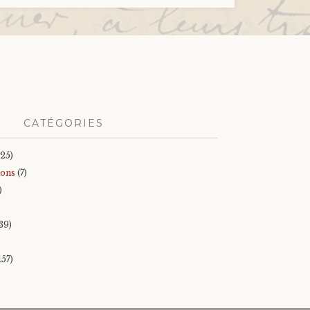
CATÉGORIES
25)
ions
(7)
)
39)
157)