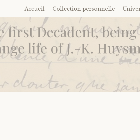
Accueil
Collection personnelle
Unive
Accéder
au
 first Decadent, being
contenu
principal
ange life of J.-K. Huys