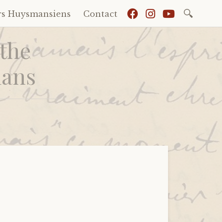
Recherch
rs Huysmansiens
Contact
 the
mans