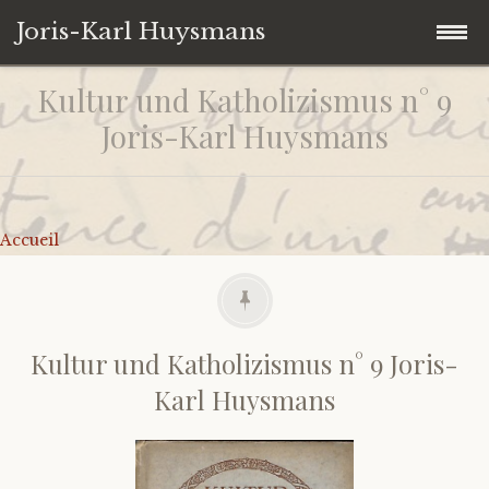
Joris-Karl Huysmans
Kultur und Katholizismus n° 9
Accéder
Accueil
au
Joris-Karl Huysmans
contenu
Collection personnelle
principal
Univers Huysmansiens
Ouvrages
Accueil
Contact
Autres
Iconographie
De J.-K. Huysmans
Citations
Sur J.-K. Huysmans
Kultur und Katholizismus n° 9 Joris-
Karl Huysmans
Liens
Catalogues d’expositions
Correspondances