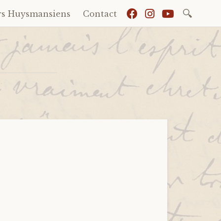
Recherch
rs Huysmansiens
Contact