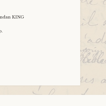
Brendan KING
p.