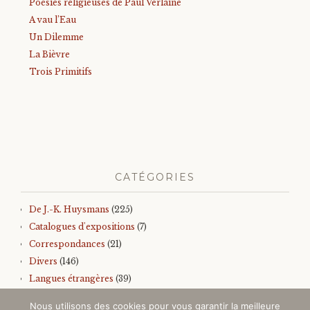
Poésies religieuses de Paul Verlaine
A vau l’Eau
Un Dilemme
La Bièvre
Trois Primitifs
CATÉGORIES
De J.-K. Huysmans
(225)
Catalogues d'expositions
(7)
Correspondances
(21)
Divers
(146)
Langues étrangères
(39)
Iconographie
(145)
Nous utilisons des cookies pour vous garantir la meilleure