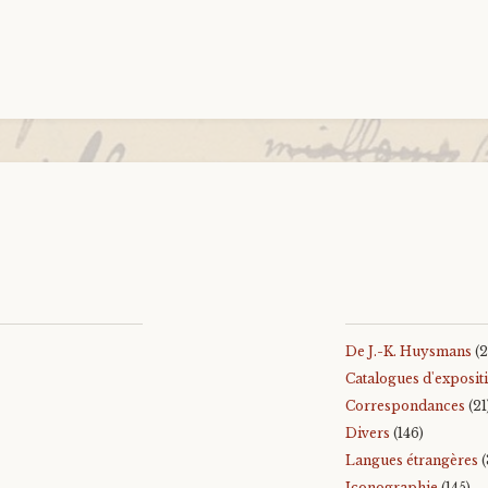
De J.-K. Huysmans
(2
Catalogues d'exposit
Correspondances
(21
Divers
(146)
Langues étrangères
(
Iconographie
(145)