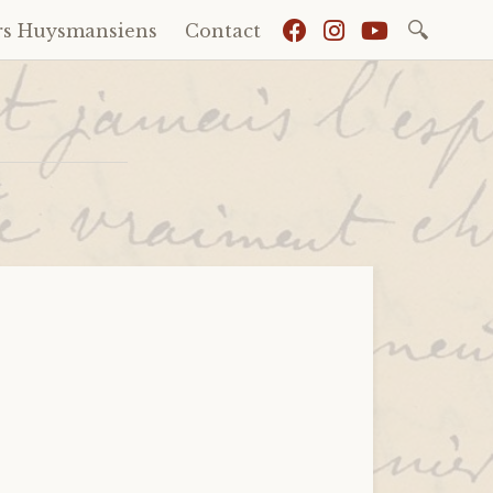
Recherch
rs Huysmansiens
Contact