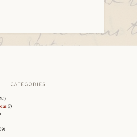
CATÉGORIES
25)
ions
(7)
)
39)