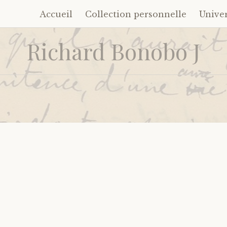
Accueil
Collection personnelle
Unive
Accéder
au
Richard Bonobo J
contenu
principal