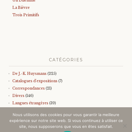
Un Dilemme
La Bièvre
Trois Primitifs
CATÉGORIES
De J.-K. Huysmans
(225)
Catalogues d'expositions
(7)
Correspondances
(21)
Divers
(146)
Langues étrangères
(39)
Iconographie
(145)
Nous utilisons des cookies pour vous garantir la meilleure
Sur J.-K. Huysmans
(157)
expérience sur notre site web. Si vous continuez à utiliser ce
Autres
(99)
site, nous supposerons que vous en êtes satisfait.