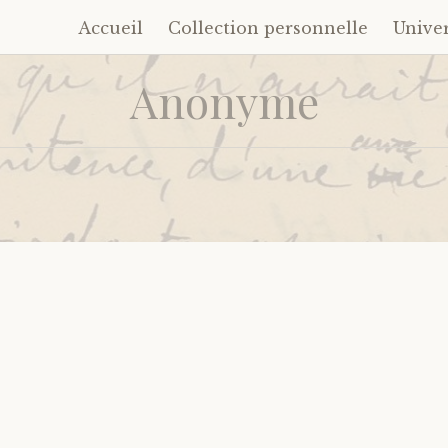
Accueil
Collection personnelle
Unive
Accéder
au
Anonyme
contenu
principal