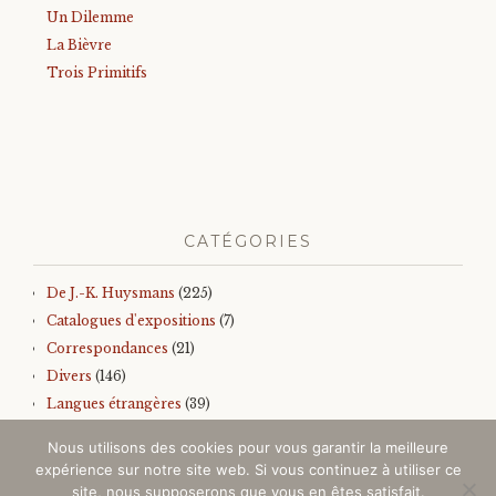
Un Dilemme
La Bièvre
Trois Primitifs
CATÉGORIES
De J.-K. Huysmans
(225)
Catalogues d'expositions
(7)
Correspondances
(21)
Divers
(146)
Langues étrangères
(39)
Iconographie
(145)
Nous utilisons des cookies pour vous garantir la meilleure
Sur J.-K. Huysmans
(157)
expérience sur notre site web. Si vous continuez à utiliser ce
Autres
(99)
site, nous supposerons que vous en êtes satisfait.