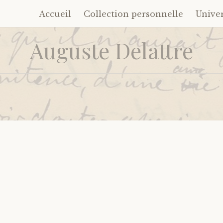
Accueil
Collection personnelle
Unive
Accéder
au
Auguste Delattre
contenu
principal