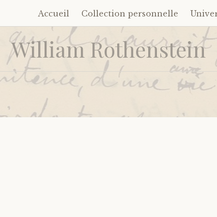
Accueil
Collection personnelle
Unive
Accéder
au
William Rothenstein
contenu
principal