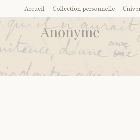
Accueil
Collection personnelle
Unive
Accéder
au
Anonyme
contenu
principal