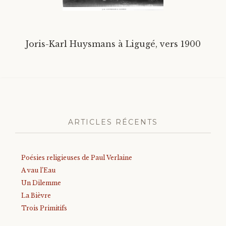
Divers
Joris-Karl Huysmans à Ligugé, vers 1900
Langues étrangères
ARTICLES RÉCENTS
Poésies religieuses de Paul Verlaine
A vau l’Eau
Un Dilemme
La Bièvre
Trois Primitifs