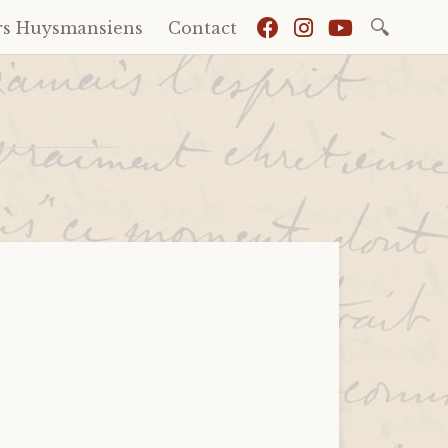
Recherch
rs Huysmansiens
Contact