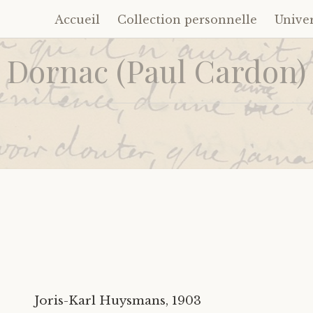
Accueil
Collection personnelle
Unive
Accéder
au
Dornac (Paul Cardon)
contenu
principal
Joris-Karl Huysmans, 1903