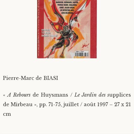
Divers
Langues étrangères
Pierre-Marc de BIASI
«
A Rebours
de Huysmans /
Le Jardin des s
upplices
de Mirbeau », pp. 71-75, juillet / août 1997 – 27 x 21
cm