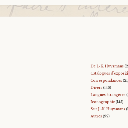
De J.-K. Huysmans
(2
Catalogues d'exposit
Correspondances
(21
Divers
(146)
Langues étrangères
(
Iconographie
(145)
Sur J.-K. Huysmans
(
Autres
(99)