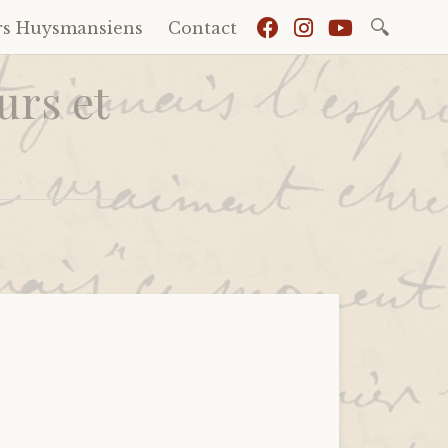
Recherch
rs Huysmansiens
Contact
urs et