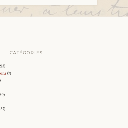
CATÉGORIES
25)
ions
(7)
)
39)
157)