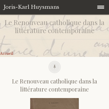
Joris-Karl Huysmans
Le Renouveau catholique dans la
Accéder
Accueil
au
littérature contemporaine
contenu
Collection personnelle
principal
Univers Huysmansiens
Ouvrages
Accueil
Contact
Autres
Iconographie
De J.-K. Huysmans
Citations
Sur J.-K. Huysmans
Le Renouveau catholique dans la
littérature contemporaine
Liens
Catalogues d’expositions
Correspondances