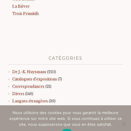
La Bièvre
Trois Primitifs
CATÉGORIES
De J.-K. Huysmans
(225)
Catalogues d'expositions
(7)
Correspondances
(21)
Divers
(146)
Langues étrangères
(39)
Iconographie
(145)
Nous utilisons des cookies pour vous garantir la meilleure
Sur J.-K. Huysmans
(157)
expérience sur notre site web. Si vous continuez à utiliser ce
Autres
(99)
site, nous supposerons que vous en êtes satisfait.