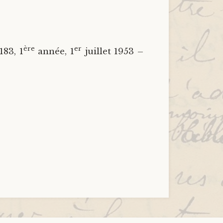
ère
er
183, 1
année, 1
juillet 1953 –