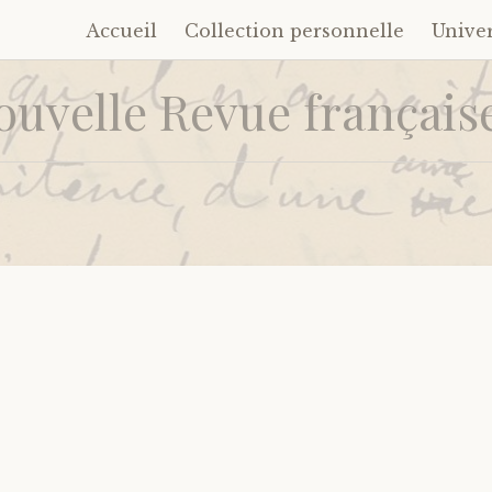
Accueil
Collection personnelle
Unive
Accéder
au
ouvelle Revue française
contenu
principal