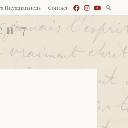
Recherch
rs Huysmansiens
Contact
 n° 7