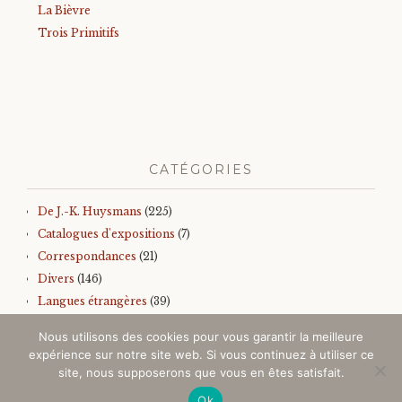
La Bièvre
Trois Primitifs
CATÉGORIES
De J.-K. Huysmans
(225)
Catalogues d'expositions
(7)
Correspondances
(21)
Divers
(146)
Langues étrangères
(39)
Iconographie
(145)
Nous utilisons des cookies pour vous garantir la meilleure
Sur J.-K. Huysmans
(157)
expérience sur notre site web. Si vous continuez à utiliser ce
Autres
(99)
site, nous supposerons que vous en êtes satisfait.
Ok