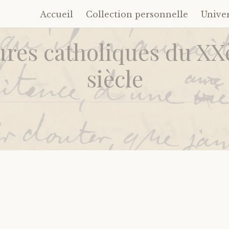
Accueil
Collection personnelle
Unive
Accéder
au
ures catholiques du X
contenu
principal
siècle