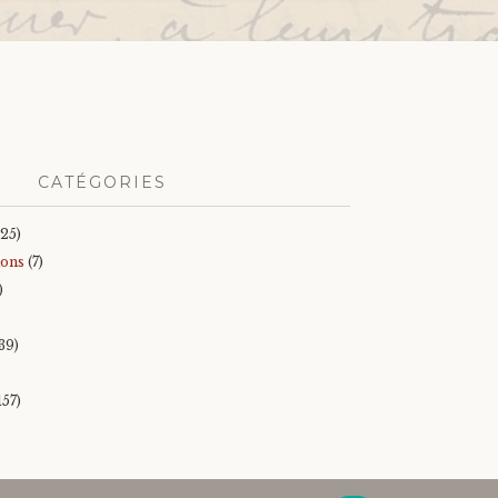
CATÉGORIES
25)
ions
(7)
)
39)
157)