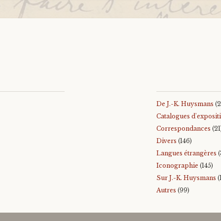
De J.-K. Huysmans
(2
Catalogues d'exposit
Correspondances
(21
Divers
(146)
Langues étrangères
(
Iconographie
(145)
Sur J.-K. Huysmans
(
Autres
(99)