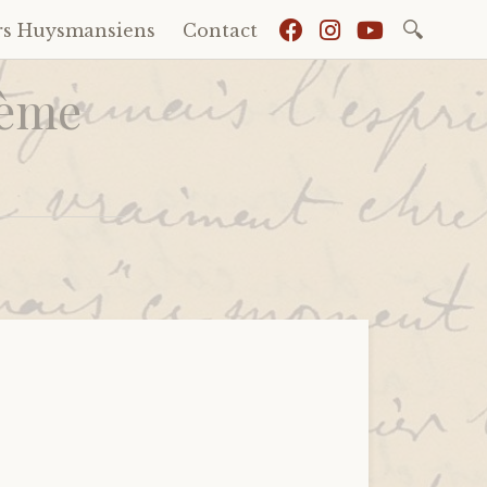
Recherch
rs Huysmansiens
Contact
Xème