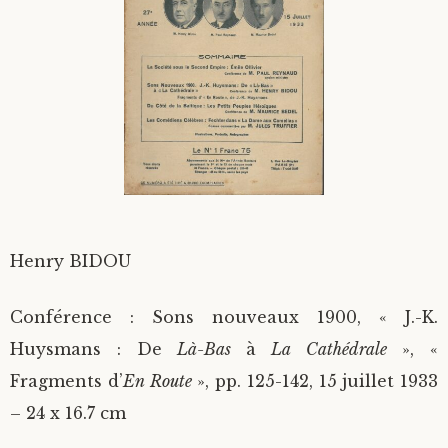
Divers
Langues étrangères
Henry BIDOU
Conférence : Sons nouveaux 1900, « J.-K.
Huysmans : De
Là-Bas
à
La Cathédrale
», «
Fragments d’
En Route
», pp. 125-142, 15 juillet 1933
– 24 x 16.7 cm