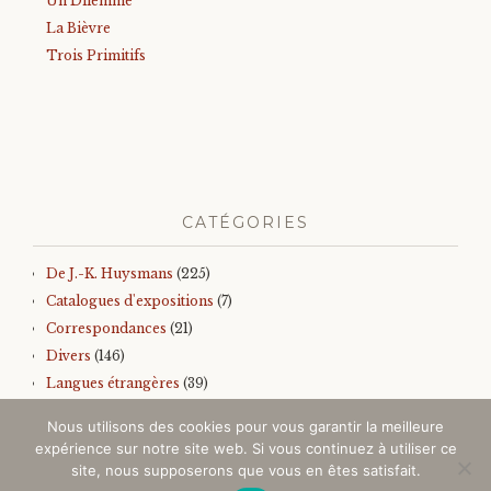
Un Dilemme
La Bièvre
Trois Primitifs
CATÉGORIES
De J.-K. Huysmans
(225)
Catalogues d'expositions
(7)
Correspondances
(21)
Divers
(146)
Langues étrangères
(39)
Iconographie
(145)
Nous utilisons des cookies pour vous garantir la meilleure
Sur J.-K. Huysmans
(157)
expérience sur notre site web. Si vous continuez à utiliser ce
Autres
(99)
site, nous supposerons que vous en êtes satisfait.