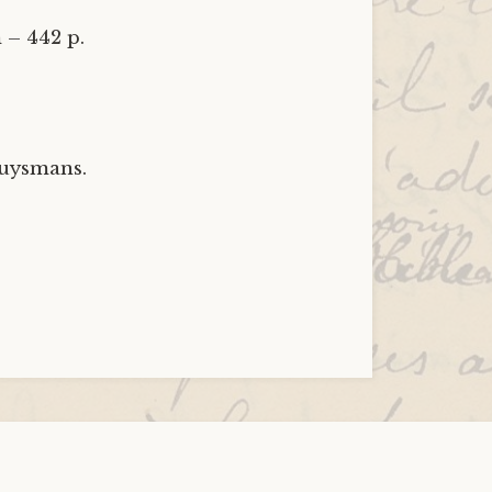
m – 442 p.
Huysmans.