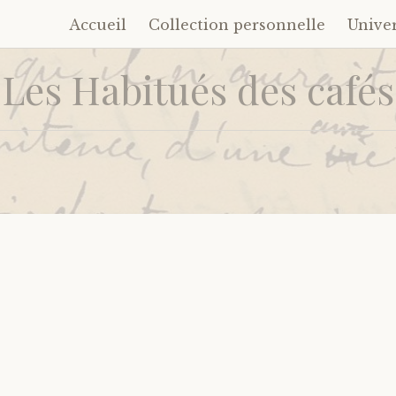
Accueil
Collection personnelle
Unive
Accéder
au
Les Habitués des cafés
contenu
principal