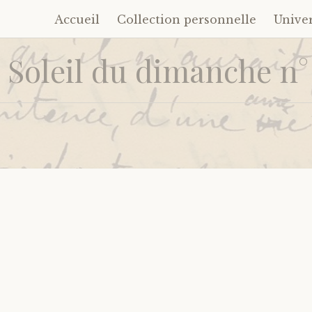
Accueil
Collection personnelle
Unive
Accéder
au
 Soleil du dimanche n°
contenu
principal