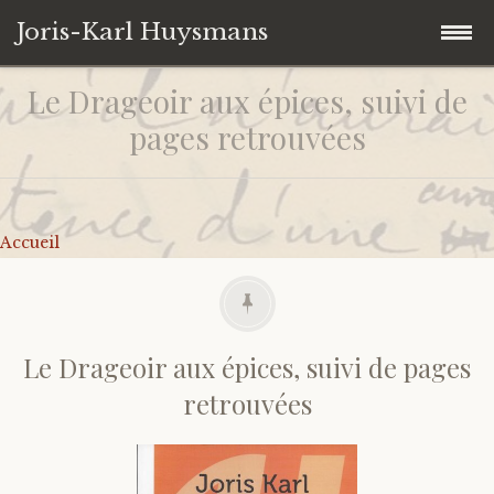
Joris-Karl Huysmans
Le Drageoir aux épices, suivi de
Accéder
Accueil
au
pages retrouvées
contenu
Collection personnelle
principal
Univers Huysmansiens
Ouvrages
Accueil
Contact
Autres
Iconographie
De J.-K. Huysmans
Citations
Sur J.-K. Huysmans
Le Drageoir aux épices, suivi de pages
retrouvées
Liens
Catalogues d’expositions
Correspondances