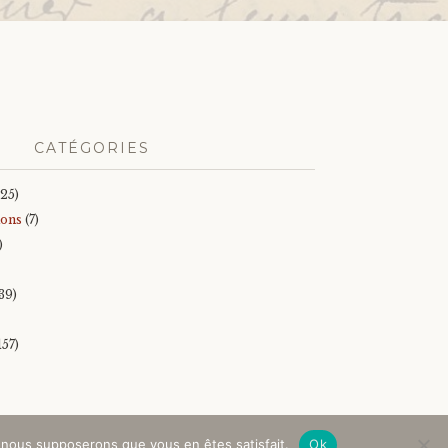
CATÉGORIES
25)
ions
(7)
)
39)
157)
e, nous supposerons que vous en êtes satisfait.
Ok