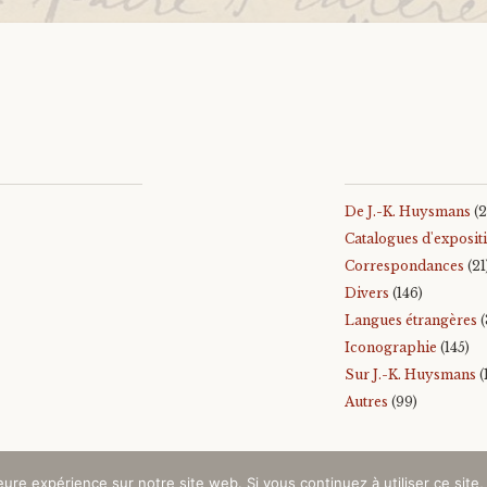
De J.-K. Huysmans
(2
Catalogues d'exposit
Correspondances
(21
Divers
(146)
Langues étrangères
(
Iconographie
(145)
Sur J.-K. Huysmans
(
Autres
(99)
leure expérience sur notre site web. Si vous continuez à utiliser ce sit