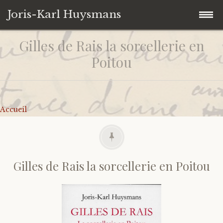
Joris-Karl Huysmans
Gilles de Rais la sorcellerie en
Accéder
Accueil
au
Poitou
contenu
Collection personnelle
principal
Univers Huysmansiens
Ouvrages
Accueil
Contact
Autres
Iconographie
De J.-K. Huysmans
Citations
Sur J.-K. Huysmans
Gilles de Rais la sorcellerie en Poitou
Liens
Catalogues d’expositions
Correspondances