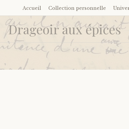
Accueil
Collection personnelle
Unive
Accéder
au
Drageoir aux épices
contenu
principal