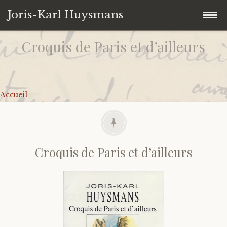
Joris-Karl Huysmans
Croquis de Paris et d’ailleurs
Accéder
Accueil
au
contenu
Collection personnelle
principal
Accueil
Univers Huysmansiens
Ouvrages
Contact
Autres
Iconographie
De J.-K. Huysmans
Croquis de Paris et d’ailleurs
Citations
Sur J.-K. Huysmans
Liens
Catalogues d’expositions
Correspondances