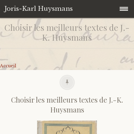
Joris-Karl Huysmans
Choisir les meilleurs textes de J.-
Accéder
Accueil
au
K. Huysmans
contenu
Collection personnelle
principal
Univers Huysmansiens
Ouvrages
Accueil
Contact
Autres
Iconographie
De J.-K. Huysmans
Citations
Sur J.-K. Huysmans
Choisir les meilleurs textes de J.-K.
Huysmans
Liens
Catalogues d’expositions
Correspondances