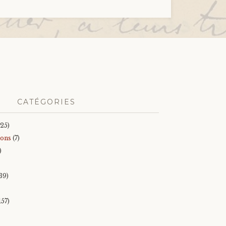
CATÉGORIES
25)
ions
(7)
)
39)
157)