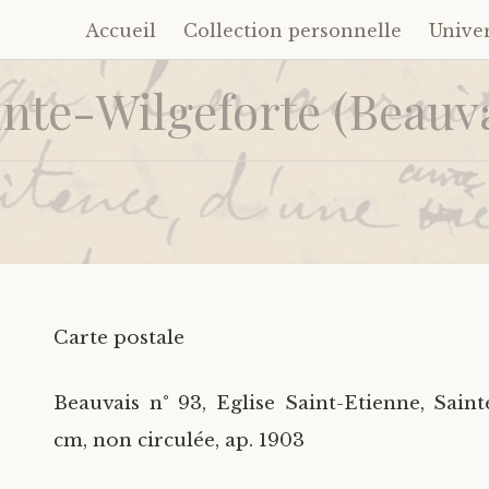
Accueil
Collection personnelle
Unive
Accéder
au
inte-Wilgeforte (Beauva
contenu
principal
Carte postale
Beauvais n° 93, Eglise Saint-Etienne, Sain
cm, non circulée, ap. 1903