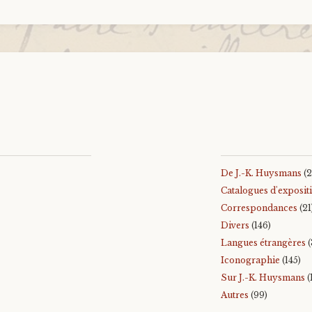
De J.-K. Huysmans
(2
Catalogues d'exposit
Correspondances
(21
Divers
(146)
Langues étrangères
(
Iconographie
(145)
Sur J.-K. Huysmans
(
Autres
(99)