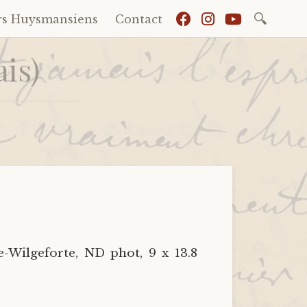
Recherch
rs Huysmansiens
Contact
is)
te-Wilgeforte, ND phot, 9 x 13.8