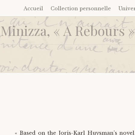
Accueil
Collection personnelle
Unive
Accéder
au
Minizza, « A Rebours »
contenu
principal
« Based on the Joris-Karl Huysman’s novel