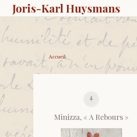
Joris-Karl Huysmans
Accueil
Minizza, « A Rebours »