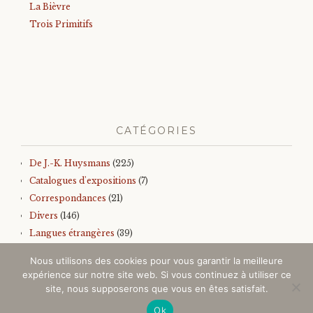
La Bièvre
Trois Primitifs
CATÉGORIES
De J.-K. Huysmans
(225)
Catalogues d'expositions
(7)
Correspondances
(21)
Divers
(146)
Langues étrangères
(39)
Iconographie
(145)
Nous utilisons des cookies pour vous garantir la meilleure
Sur J.-K. Huysmans
(157)
expérience sur notre site web. Si vous continuez à utiliser ce
Autres
(99)
site, nous supposerons que vous en êtes satisfait.
Ok