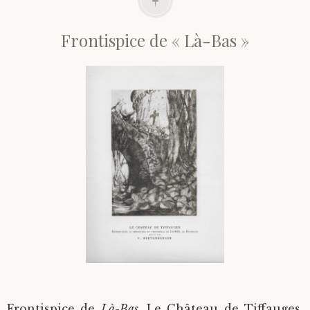
Frontispice de « Là-Bas »
Frontispice de
Là-Bas
, Le Château de Tiffauges,