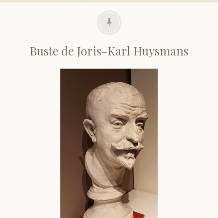
Divers
Langues étrangères
Buste de Joris-Karl Huysmans