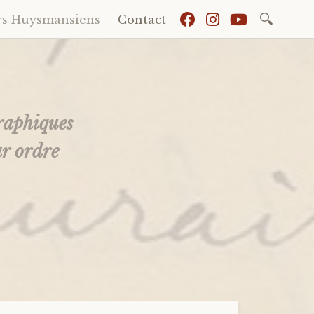
Recherch
rs Huysmansiens
Contact
graphiques
ar ordre