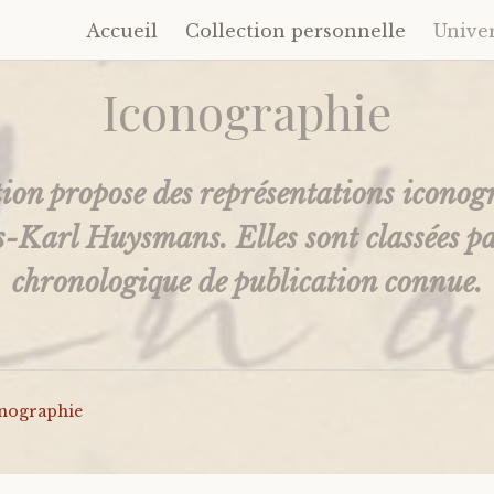
Accueil
Collection personnelle
Unive
Accéder
au
Iconographie
contenu
principal
tion propose des représentations icono
s-Karl Huysmans. Elles sont classées p
chronologique de publication connue.
nographie